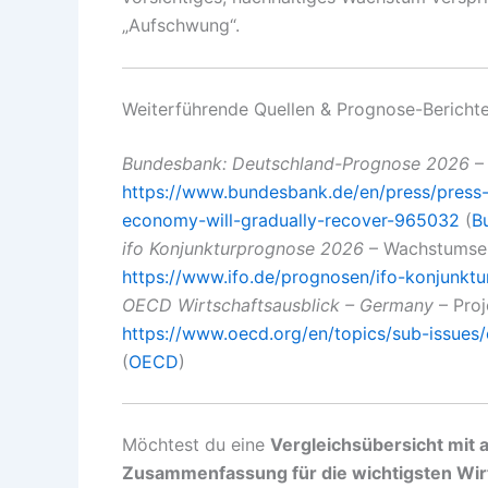
„Aufschwung“.
Weiterführende Quellen & Prognose-Bericht
Bundesbank: Deutschland-Prognose 2026
– 
https://www.bundesbank.de/en/press/press
economy-will-gradually-recover-965032
(
B
ifo Konjunkturprognose 2026
– Wachstumser
https://www.ifo.de/prognosen/ifo-konjunkt
OECD Wirtschaftsausblick – Germany
– Proj
https://www.oecd.org/en/topics/sub-issue
(
OECD
)
Möchtest du eine
Vergleichsübersicht mi
Zusammenfassung für die wichtigsten Wirts