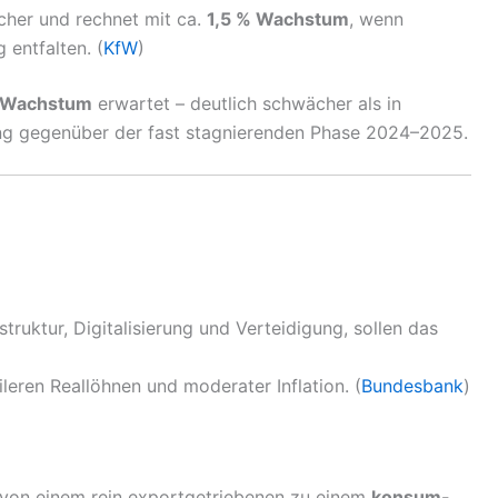
cher und rechnet mit ca.
1,5 % Wachstum
, wenn
 entfalten. (
KfW
)
es Wachstum
erwartet – deutlich schwächer als in
ung gegenüber der fast stagnierenden Phase 2024–2025.
astruktur, Digitalisierung und Verteidigung, sollen das
ileren Reallöhnen und moderater Inflation. (
Bundesbank
)
 von einem rein exportgetriebenen zu einem
konsum-