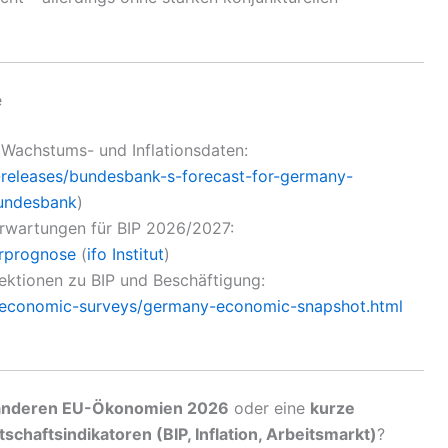
e
Wachstums- und Inflationsdaten:
-releases/bundesbank-s-forecast-for-germany-
undesbank
)
wartungen für BIP 2026/2027:
urprognose
(
ifo Institut
)
ektionen zu BIP und Beschäftigung:
s/economic-surveys/germany-economic-snapshot.html
t anderen EU-Ökonomien 2026
oder eine
kurze
chaftsindikatoren (BIP, Inflation, Arbeitsmarkt)
?