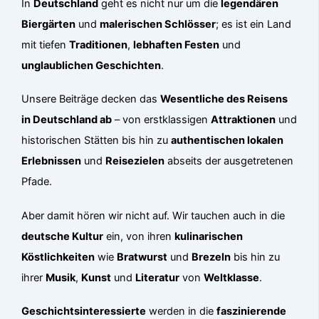
In
Deutschland
geht es nicht nur um die
legendären
Biergärten
und
malerischen Schlösser
; es ist ein Land
mit tiefen
Traditionen
,
lebhaften Festen
und
unglaublichen Geschichten
.
Unsere Beiträge decken das
Wesentliche des Reisens
in Deutschland ab
– von erstklassigen
Attraktionen
und
historischen Stätten bis hin zu
authentischen lokalen
Erlebnissen
und
Reisezielen
abseits der ausgetretenen
Pfade.
Aber damit hören wir nicht auf. Wir tauchen auch in die
deutsche Kultur
ein, von ihren
kulinarischen
Köstlichkeiten
wie
Bratwurst
und
Brezeln
bis hin zu
ihrer
Musik
,
Kunst
und
Literatur
von
Weltklasse
.
Geschichtsinteressierte
werden in die
faszinierende